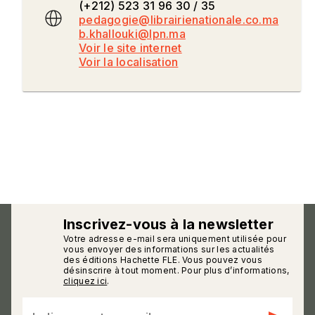
(+212) 523 31 96 30 / 35
pedagogie@librairienationale.co.ma
b.khallouki@lpn.ma
Voir le site internet
Voir la localisation
Inscrivez-vous à la newsletter
Votre adresse e-mail sera uniquement utilisée pour
calmann_env
vous envoyer des informations sur les actualités
des éditions Hachette FLE. Vous pouvez vous
désinscrire à tout moment. Pour plus d’informations,
cliquez ici
.