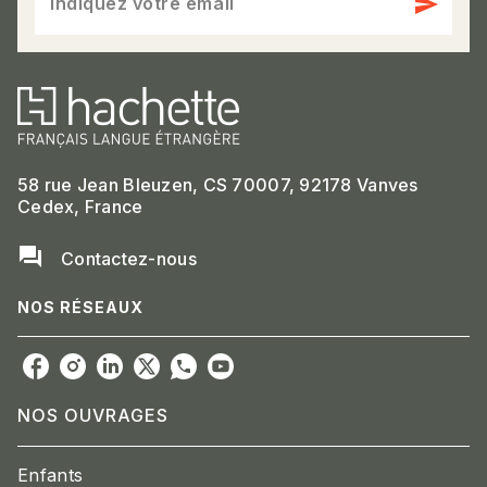
send
Indiquez votre email
58 rue Jean Bleuzen, CS 70007, 92178 Vanves
Cedex, France
question_answer
Contactez-nous
NOS RÉSEAUX
NOS OUVRAGES
Enfants