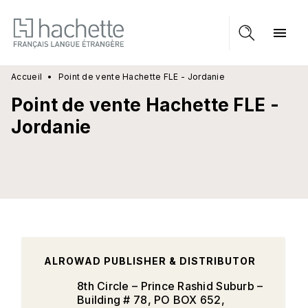
MENU
RECHERCHE
CONTENU
menu
PIED DE PAGE
Accueil
•
Point de vente Hachette FLE - Jordanie
Point de vente Hachette FLE -
Jordanie
ALROWAD PUBLISHER & DISTRIBUTOR
8th Circle – Prince Rashid Suburb –
Building # 78, PO BOX 652,