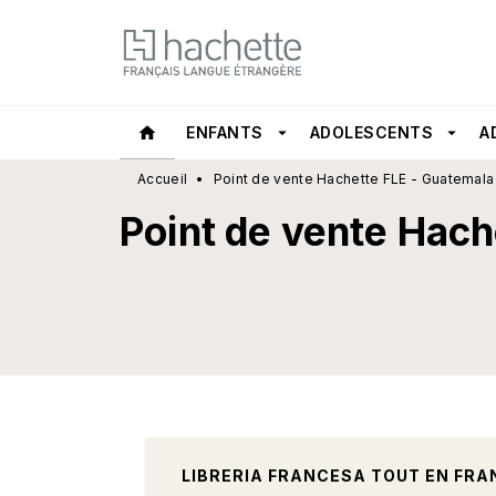
MENU
RECHERCHE
CONTEN
home
ENFANTS
arrow_drop_down
ADOLESCENTS
arrow_drop_down
A
Accueil
•
Point de vente Hachette FLE - Guatemala
Point de vente Hach
LIBRERIA FRANCESA TOUT EN FRA