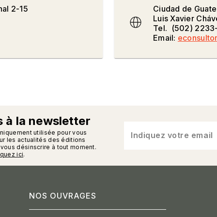
nal 2-15
Ciudad de Guate
Luis Xavier Chá
Tel. (502) 2233
Email:
econsult
 à la newsletter
n_enveloppe
uniquement utilisée pour vous
Indiquez votre email
r les actualités des éditions
vous désinscrire à tout moment.
iquez ici
.
NOS OUVRAGES