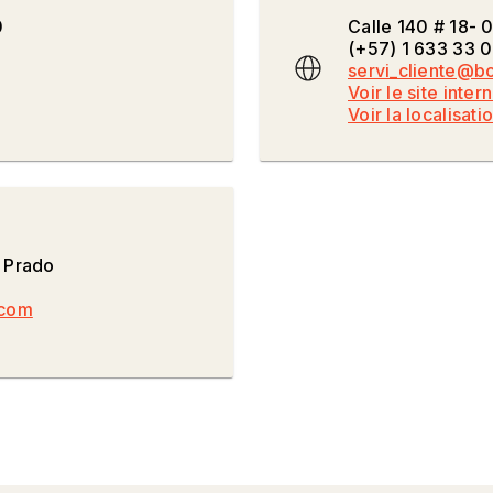
0
Calle 140 # 18- 
(+57) 1 633 33 
servi_cliente@
Voir le site inter
Voir la localisati
l Prado
.com