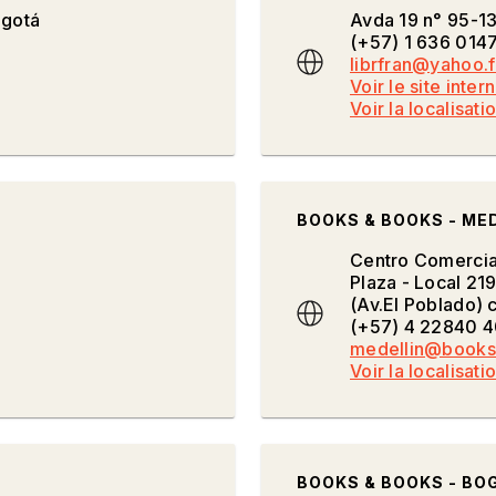
ogotá
Avda 19 n° 95-1
(+57) 1 636 014
librfran@yahoo.f
Voir le site inter
Voir la localisati
BOOKS & BOOKS - ME
Centro Comerci
Plaza - Local 21
(Av.El Poblado) 
(+57) 4 22840 4
medellin@books
Voir la localisati
BOOKS & BOOKS - BO