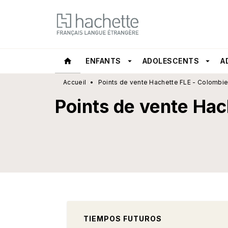
MENU
RECHERCHE
CONTEN
home
ENFANTS
arrow_drop_down
ADOLESCENTS
arrow_drop_down
A
Accueil
•
Points de vente Hachette FLE - Colombi
Points de vente Hac
TIEMPOS FUTUROS