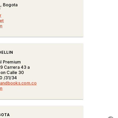
3, Bogota
7
r
net
on
DELLIN
al Premium
99 Carrera 43 a
con Calle 30
0 /31/34
andbooks.com.co
on
GOTA