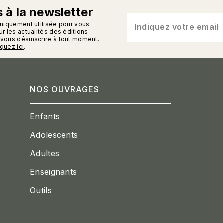
 à la newsletter
n_enveloppe
uniquement utilisée pour vous
Indiquez votre email
r les actualités des éditions
vous désinscrire à tout moment.
iquez ici
.
NOS OUVRAGES
Enfants
Adolescents
Adultes
Enseignants
Outils