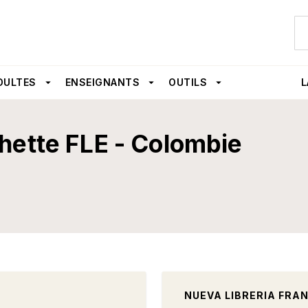
U
PIED DE PAGE
DULTES
arrow_drop_down
ENSEIGNANTS
arrow_drop_down
OUTILS
arrow_drop_down
L
e
hette FLE - Colombie
NUEVA LIBRERIA FRA