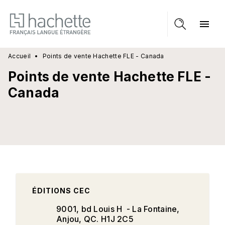
MENU
RECHERCHE
CONTENU
menu
PIED DE PAGE
Accueil
•
Points de vente Hachette FLE - Canada
Points de vente Hachette FLE -
Canada
ÉDITIONS CEC
9001, bd Louis H - La Fontaine,
Anjou, QC. H1J 2C5