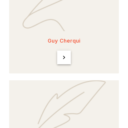
Guy Cherqui
chevron_right