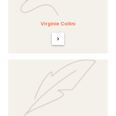
Virginie Collini
chevron_right