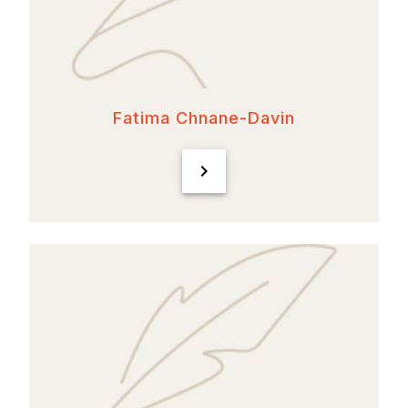
Fatima Chnane-Davin
chevron_right