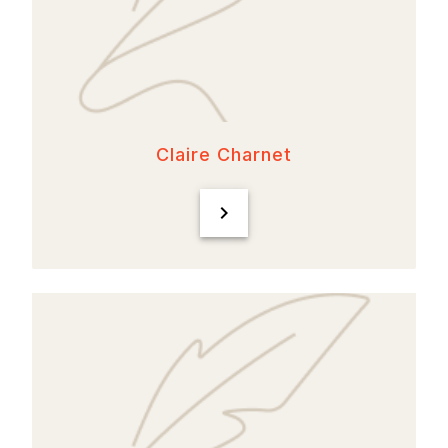
Claire Charnet
chevron_right