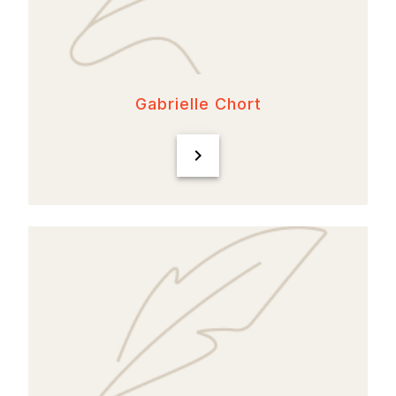
Gabrielle Chort
chevron_right