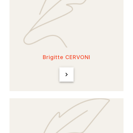
Brigitte CERVONI
chevron_right