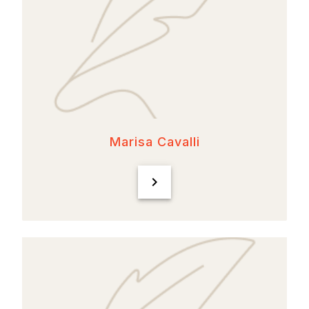
Marisa Cavalli
chevron_right