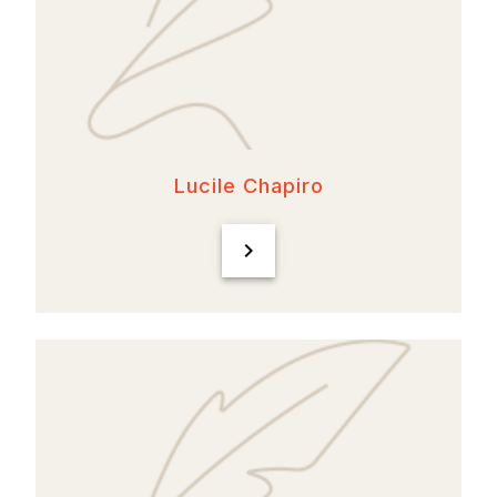
Lucile Chapiro
chevron_right