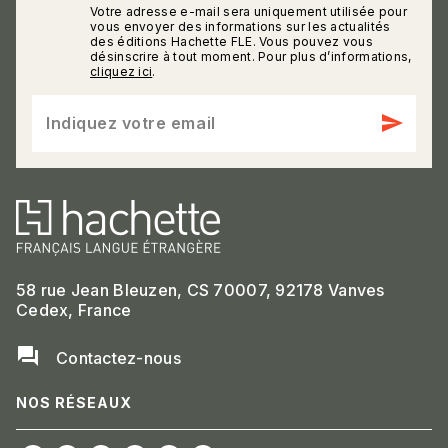
Votre adresse e-mail sera uniquement utilisée pour
calmann_env
vous envoyer des informations sur les actualités
des éditions Hachette FLE. Vous pouvez vous
désinscrire à tout moment. Pour plus d’informations,
cliquez ici
.
send
Indiquez votre email
58 rue Jean Bleuzen, CS 70007, 92178 Vanves
Cedex, France
question_answer
Contactez-nous
NOS RÉSEAUX