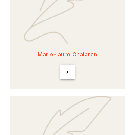
Marie-laure Chalaron
chevron_right