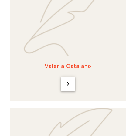
Valeria Catalano
chevron_right