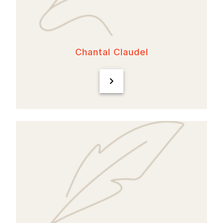
Chantal Claudel
chevron_right