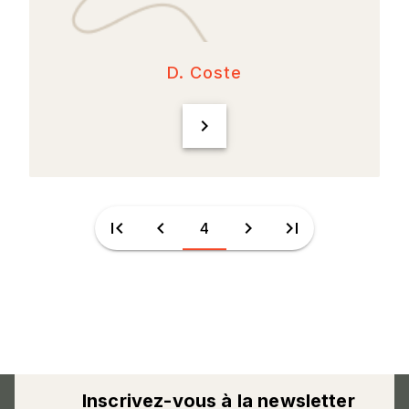
D. Coste
chevron_right
first_page
chevron_left
chevron_right
last_page
4
Inscrivez-vous à la newsletter