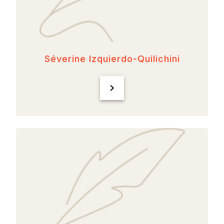
Séverine Izquierdo-Quilichini
chevron_right