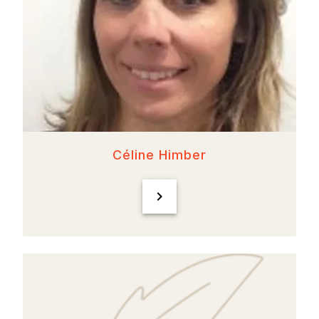
Céline Himber
chevron_right