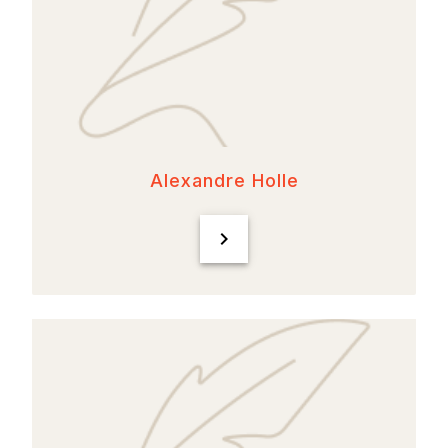
Alexandre Holle
chevron_right