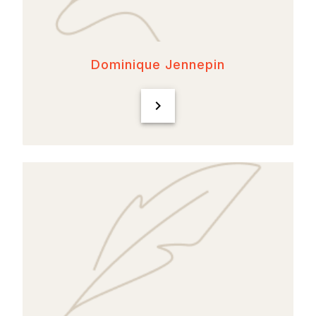
Dominique Jennepin
chevron_right