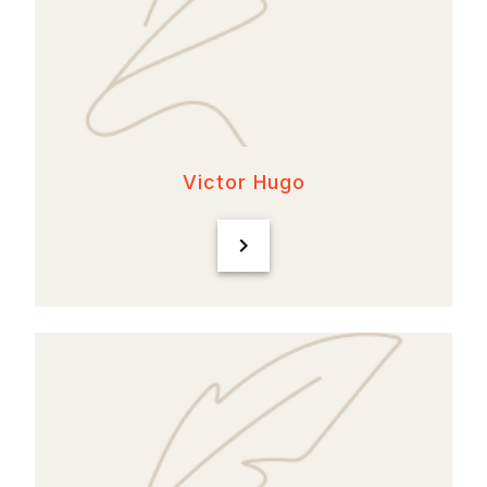
Victor Hugo
chevron_right