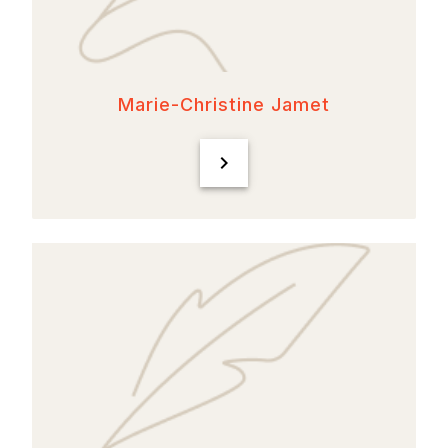
Marie-Christine Jamet
chevron_right