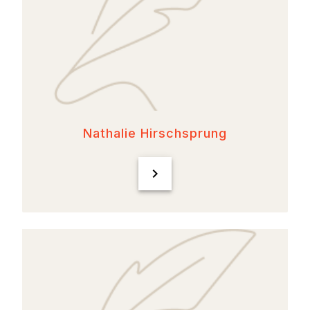
Nathalie Hirschsprung
chevron_right