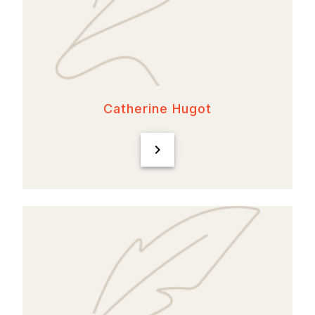
Catherine Hugot
chevron_right