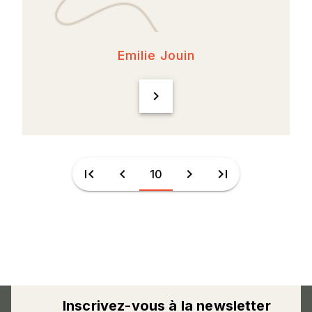
Emilie Jouin
chevron_right
first_page
chevron_left
chevron_right
last_page
10
Inscrivez-vous à la newsletter