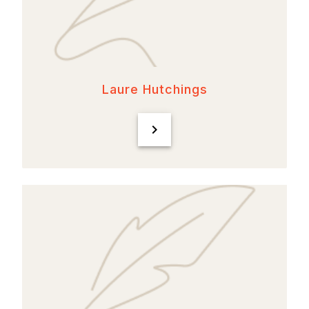
Laure Hutchings
chevron_right