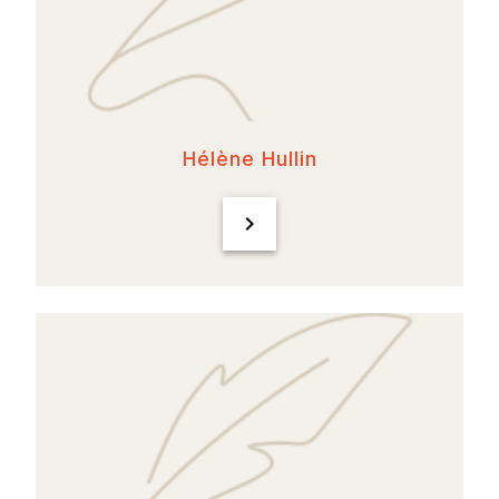
Hélène Hullin
chevron_right