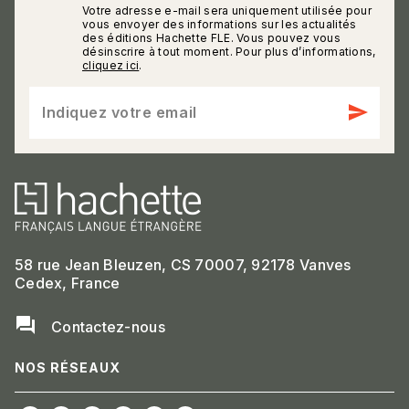
Votre adresse e-mail sera uniquement utilisée pour
calmann_env
vous envoyer des informations sur les actualités
des éditions Hachette FLE. Vous pouvez vous
désinscrire à tout moment. Pour plus d’informations,
cliquez ici
.
send
Indiquez votre email
58 rue Jean Bleuzen, CS 70007, 92178 Vanves
Cedex, France
question_answer
Contactez-nous
NOS RÉSEAUX