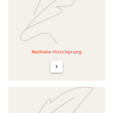
Nathalie Hirschprung
chevron_right