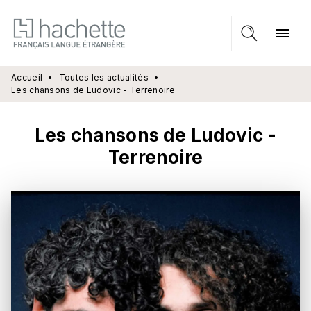
MENU
RECHERCHE
CONTENU
menu
PIED DE PAGE
Accueil
•
Toutes les actualités
•
Les chansons de Ludovic - Terrenoire
Les chansons de Ludovic -
Terrenoire