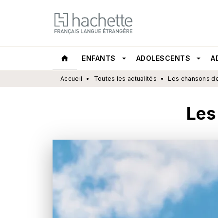
MENU
RECHERCHE
CONTEN
home
ENFANTS
arrow_drop_down
ADOLESCENTS
arrow_drop_down
A
Accueil
•
Toutes les actualités
•
Les chansons de
Les