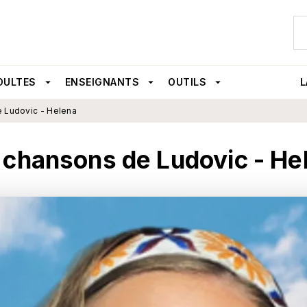
U
PIED DE PAGE
DULTES
arrow_drop_down
ENSEIGNANTS
arrow_drop_down
OUTILS
arrow_drop_down
L
 Ludovic - Helena
 chansons de Ludovic - He