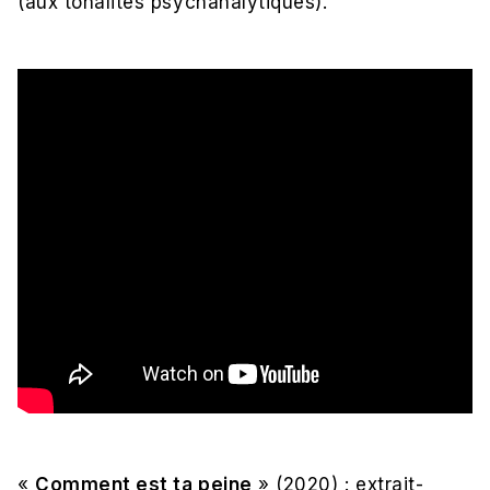
(aux tonalités psychanalytiques).
«
Comment est ta peine
» (2020) : extrait-