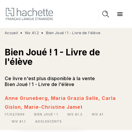
MENU
RECHERCHE
CONTENU
menu
PIED DE PAGE
Accueil
•
Niv A1.2
•
Bien Joué ! 1 - Livre de l'élève
Bien Joué ! 1 - Livre de
l'élève
Ce livre n'est plus disponible à la vente
Bien Joué ! 1 - Livre de l'élève
Anne Gruneberg
,
Maria Grazia Selle
,
Carla
Gislon
,
Marie-Christine Jamet
17/02/1999
BIEN JOUÉ ! 1
NIV A1.2
NIV A1
NIV A1.1
ADOLESCENTS