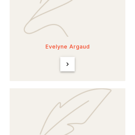
Evelyne Argaud
chevron_right