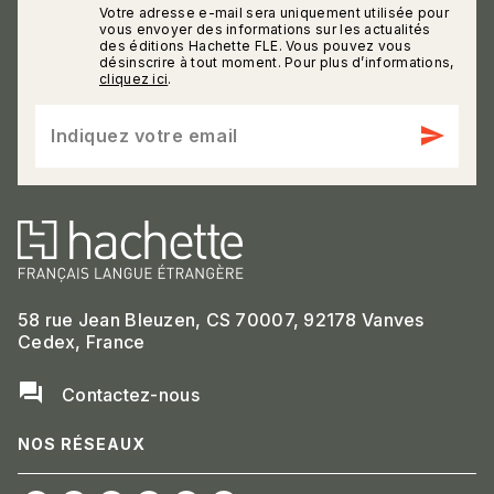
Votre adresse e-mail sera uniquement utilisée pour
calmann_env
vous envoyer des informations sur les actualités
des éditions Hachette FLE. Vous pouvez vous
désinscrire à tout moment. Pour plus d’informations,
cliquez ici
.
send
Indiquez votre email
58 rue Jean Bleuzen, CS 70007, 92178 Vanves
Cedex, France
question_answer
Contactez-nous
NOS RÉSEAUX