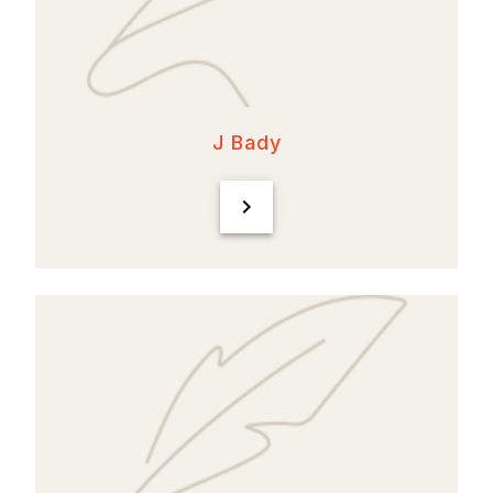
J Bady
chevron_right