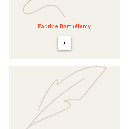
Fabrice Barthélémy
chevron_right