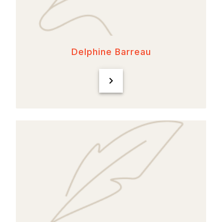
Delphine Barreau
chevron_right