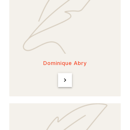
Dominique Abry
chevron_right