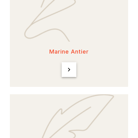
Marine Antier
chevron_right