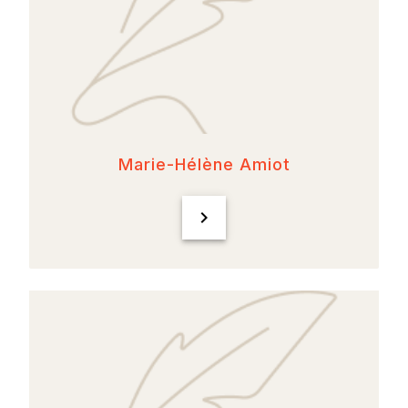
Marie-Hélène Amiot
chevron_right