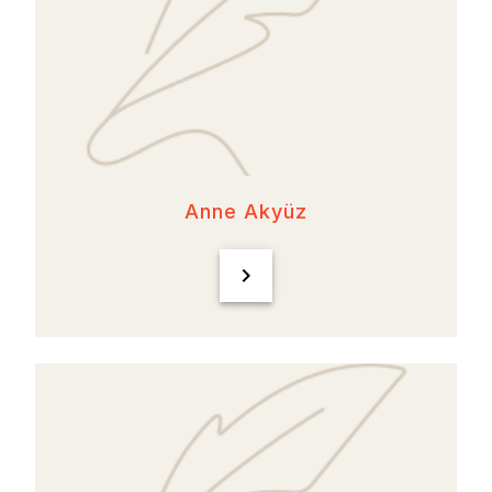
Anne Akyüz
chevron_right