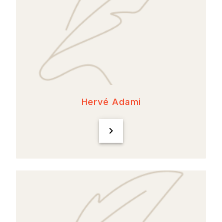
Hervé Adami
chevron_right