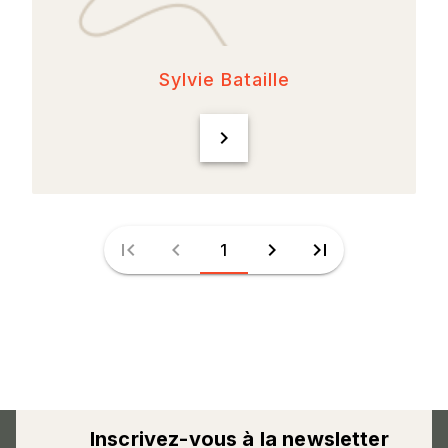
Sylvie Bataille
chevron_right
first_page
chevron_left
chevron_right
last_page
1
Inscrivez-vous à la newsletter