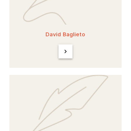
David Baglieto
chevron_right